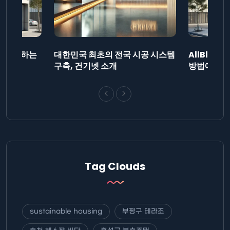
드를 제출하는
대한민국 최초의 전국 시공 시스템
AllBlog
니다.
구축, 건기넷 소개
방법에 대해
Tag Clouds
sustainable housing
부평구 테라조