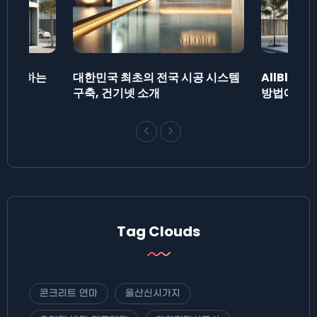
드를 제출하는
대한민국 최초의 전국 시공 시스템
AllBlog
다.
구축, 건기넷 소개
방법에 대
Tag Clouds
콘크리트 연마
울산신시가지