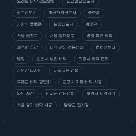
오래된 바닥 리모델링
인천검단신도시
광교신도시
마산해양신도시
플랫폼
기차역 플랫폼
분당신도시
계양구
서울 금천구
서울 동대문구
병원 항균 바닥
쾌적한 공간
바닥 샌딩 전문업체
컨벤션센터
냉장
순천시 방진 바닥
의왕시 바닥 연마
공연장 디자인
새로짓는 건물
구례군 바닥 평탄화
군포시 카페 바닥 시공
와인 저장
인제군 전문업체
보령시 제약공장
서울 상가 바닥 시공
담양군 전시장