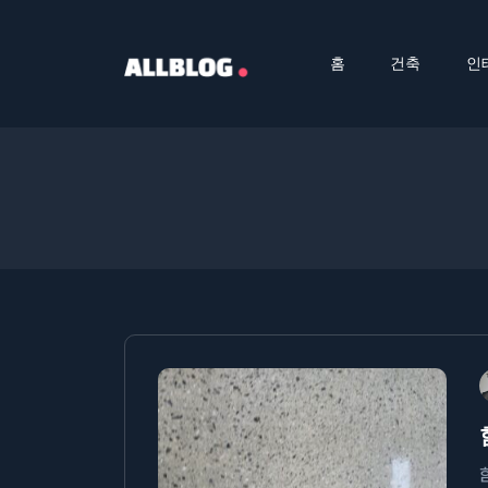
홈
건축
인