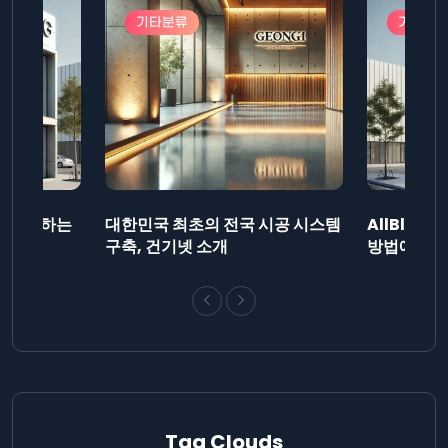
기타분류
기타분
드를 제출하는
대한민국 최초의 전국 시공 시스템
AllBlog
니다.
구축, 건기넷 소개
방법에 대해
Tag Clouds