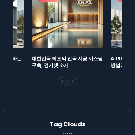
드를 제출하는
대한민국 최초의 전국 시공 시스템
AllBlog
니다.
구축, 건기넷 소개
방법에 대해
Tag Clouds