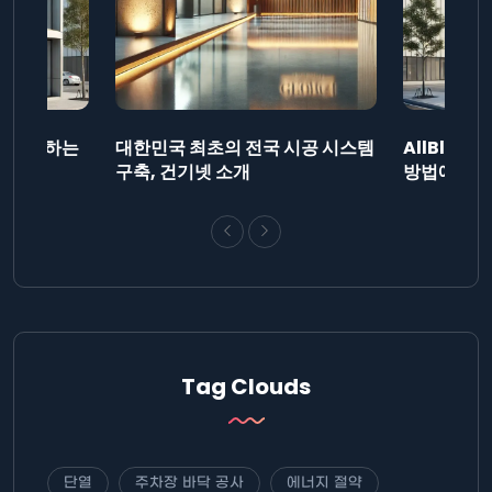
드를 제출하는
대한민국 최초의 전국 시공 시스템
AllBlog
니다.
구축, 건기넷 소개
방법에 대해
Tag Clouds
단열
주차장 바닥 공사
에너지 절약