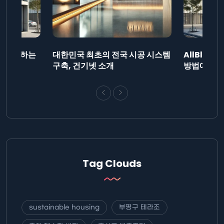
드를 제출하는
대한민국 최초의 전국 시공 시스템
AllBlog
니다.
구축, 건기넷 소개
방법에 대해
Tag Clouds
sustainable housing
부평구 테라조