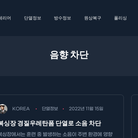
테리어
단열정보
방수정보
원상복구
폴리싱
음향 차단
KOREA
단열정보
2022년 11월 15일
복싱장 경질우레탄폼 단열로 소음 차단
복싱장에서는 훈련 중 발생하는 소음이 주변 환경에 영향