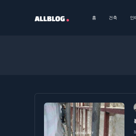
홈
건축
인