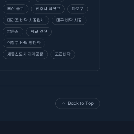
부산 중구
전주시 덕진구
마포구
테라조 바닥 시공업체
대구 바닥 시공
방음실
학교 안전
의창구 바닥 평탄화
세종신도시 제약공장
고급바닥
Back to Top