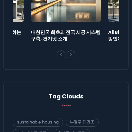
드를 제출하는
대한민국 최초의 전국 시공 시스템
AllBlog
니다.
구축, 건기넷 소개
방법에 대해
Tag Clouds
sustainable housing
부평구 테라조