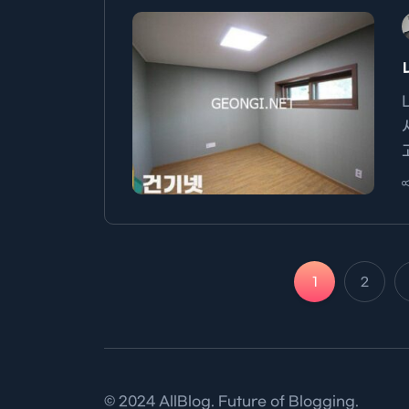
1
2
© 2024 AllBlog. Future of Blogging.