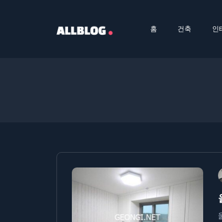
홈
건축
인