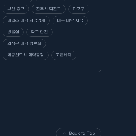
부산 중구
전주시 덕진구
마포구
테라조 바닥 시공업체
대구 바닥 시공
방음실
학교 안전
의창구 바닥 평탄화
세종신도시 제약공장
고급바닥
Back to Top