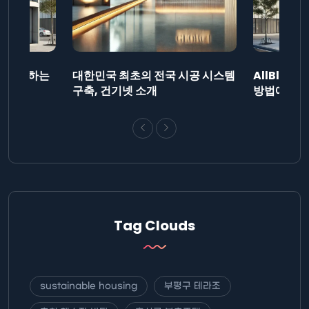
드를 제출하는
대한민국 최초의 전국 시공 시스템
AllBlog
니다.
구축, 건기넷 소개
방법에 대해
Tag Clouds
sustainable housing
부평구 테라조