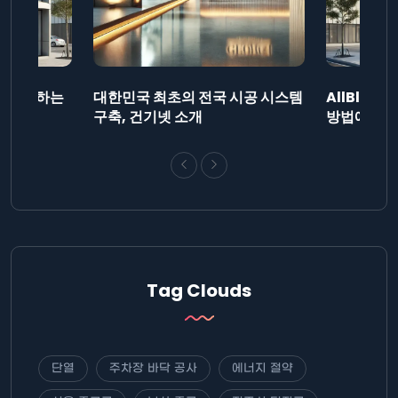
드를 제출하는
대한민국 최초의 전국 시공 시스템
AllBlog
니다.
구축, 건기넷 소개
방법에 대해
Tag Clouds
단열
주차장 바닥 공사
에너지 절약