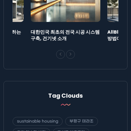
드를 제출하는
대한민국 최초의 전국 시공 시스템
AllBlog
니다.
구축, 건기넷 소개
방법에 대해
Tag Clouds
sustainable housing
부평구 테라조