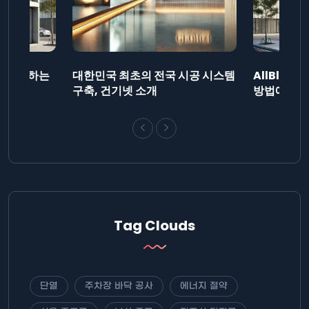
드를 제출하는
대한민국 최초의 전국 시공 시스템
AllBlog
니다.
구축, 건기넷 소개
방법에 대해
Tag Clouds
단열
주차장 바닥 공사
에너지 절약