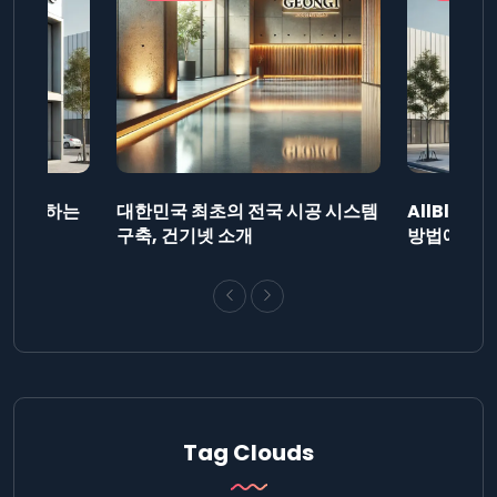
드를 제출하는
대한민국 최초의 전국 시공 시스템
AllBlog
니다.
구축, 건기넷 소개
방법에 대해
Tag Clouds