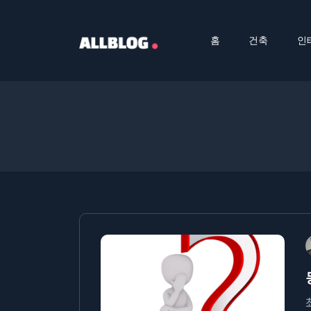
홈
건축
인