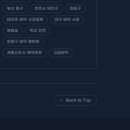
부산 중구
전주시 덕진구
마포구
테라조 바닥 시공업체
대구 바닥 시공
방음실
학교 안전
의창구 바닥 평탄화
세종신도시 제약공장
고급바닥
Back to Top