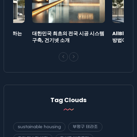
드를 제출하는
대한민국 최초의 전국 시공 시스템
AllBlog
니다.
구축, 건기넷 소개
방법에 대해
Tag Clouds
sustainable housing
부평구 테라조