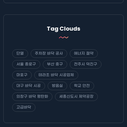
Tag Clouds
단열
주차장 바닥 공사
에너지 절약
서울 종로구
부산 중구
전주시 덕진구
마포구
테라조 바닥 시공업체
대구 바닥 시공
방음실
학교 안전
의창구 바닥 평탄화
세종신도시 제약공장
고급바닥