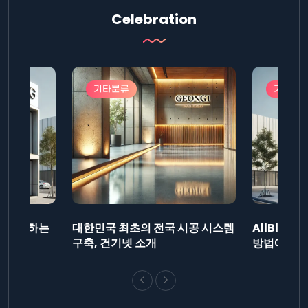
Celebration
기타분류
기타분
드를 제출하는
대한민국 최초의 전국 시공 시스템
AllBlog
니다.
구축, 건기넷 소개
방법에 대해