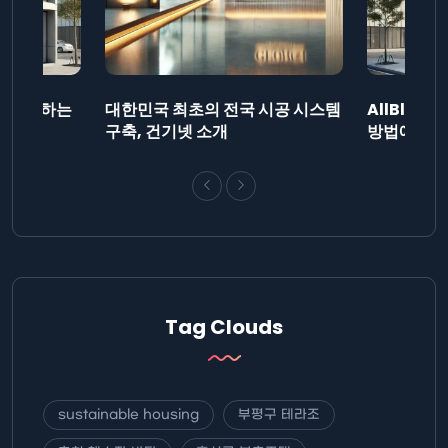
드를 제출하는
대한민국 최초의 전국 시공 시스템
AllBlog
니다.
구축, 건기넷 소개
방법에 대해
Tag Clouds
sustainable housing
부평구 테라조