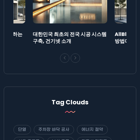
드를 제출하는
대한민국 최초의 전국 시공 시스템
AllBlog
니다.
구축, 건기넷 소개
방법에 대해
Tag Clouds
단열
주차장 바닥 공사
에너지 절약