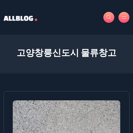
고양창릉신도시 물류창고