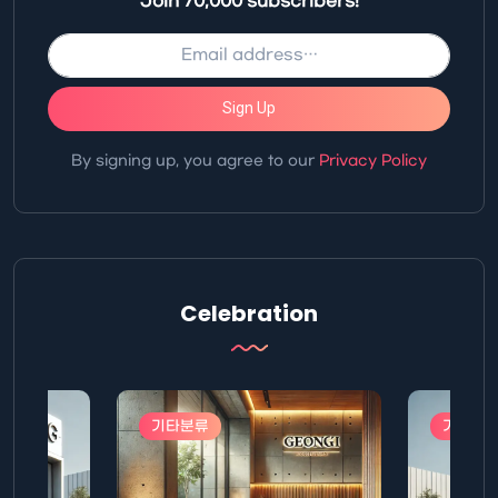
Join 70,000 subscribers!
Sign Up
By signing up, you agree to our
Privacy Policy
Celebration
기타분류
기타분