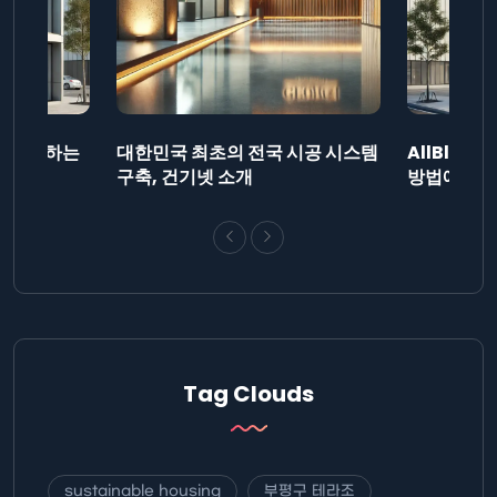
드를 제출하는
대한민국 최초의 전국 시공 시스템
AllBlog
니다.
구축, 건기넷 소개
방법에 대해
Tag Clouds
sustainable housing
부평구 테라조