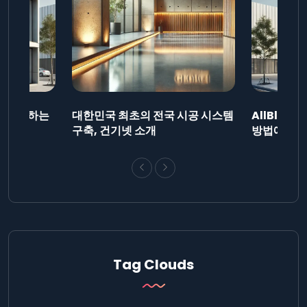
드를 제출하는
대한민국 최초의 전국 시공 시스템
AllBlog
니다.
구축, 건기넷 소개
방법에 대해
Tag Clouds