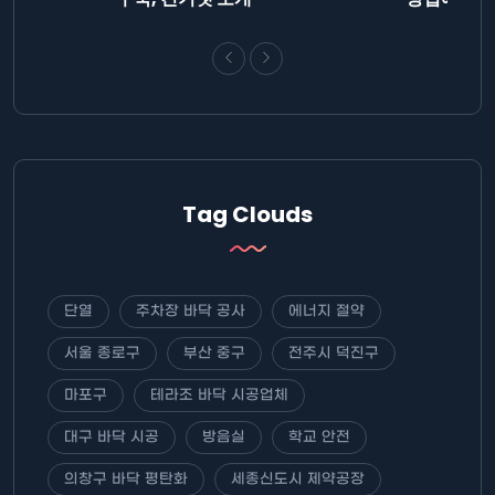
Tag Clouds
단열
주차장 바닥 공사
에너지 절약
서울 종로구
부산 중구
전주시 덕진구
마포구
테라조 바닥 시공업체
대구 바닥 시공
방음실
학교 안전
의창구 바닥 평탄화
세종신도시 제약공장