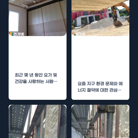
요가센터 수성연
고양 요가센터 수
질폼 단열로 에너
성연질폼 단열로
지 효율 높이기
에너지 효율 높이
기
최근 몇 년 동안 요가 및
건강을 사랑하는 사람들
요즘 지구 환경 문제와 에
이 증가하는 추세에 따라,
너지 절약에 대한 관심이
…
높아지면서, 많은 사업체
와 개인이…