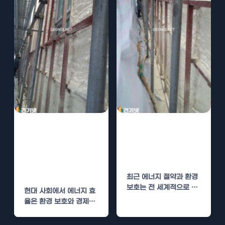
홍천 요가센터 수
공공기관 수성연
성연질폼 단열로
질폼 단열로 에너
에너지 효율 높이
지 효율 높이기
기
최근 에너지 절약과 환경
보호는 전 세계적으로 큰
현대 사회에서 에너지 효
화두가 되고 있습니다. 특
율은 환경 보호와 경제적
히,…
이점 모두에 있어 필수 요
소로…