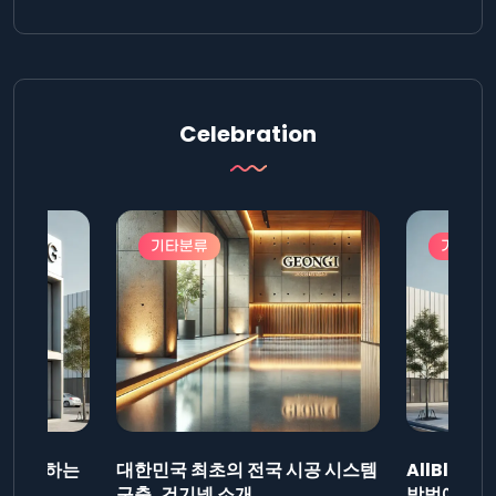
Celebration
기타분류
기타분
드를 제출하는
대한민국 최초의 전국 시공 시스템
AllBlog
니다.
구축, 건기넷 소개
방법에 대해