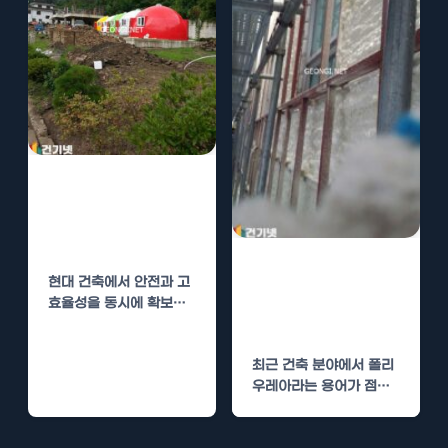
폴리우레아 시공
으로 건물 내화와
방수 성능 극대화
폴리우레아 시
현대 건축에서 안전과 고
공, 단열과 방수
효율성을 동시에 확보하
의 효과
는 것은 중요합니다. 내화
성과 방수 성능은 건물
최근 건축 분야에서 폴리
의…
우레아라는 용어가 점점
더 많이 언급되고 있습니
다. 이는 주로…