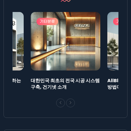
기타분류
기타분
드를 제출하는
대한민국 최초의 전국 시공 시스템
AllBlog
니다.
구축, 건기넷 소개
방법에 대해