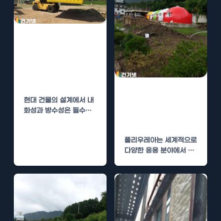
폴리우레아 시
공, 건물 내화와
방수의 완벽한 조
합
폴리우레아 시
현대 건물의 설계에서 내
공, 내화와 방수
화성과 방수성은 필수적
의 두 가지 효과
인 요소로, 이 두 가지 조
건을 동시에…
폴리우레아는 세계적으로
다양한 응용 분야에서 사
용되는 혁신적인 코팅 솔
루션입니다. 이 재료는 특
히…