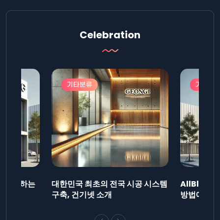
Celebration
기타분류
기타분
드를 제출하는
대한민국 최초의 전국 시공 시스템
AllBlog
니다.
구축, 건기넷 소개
방법에 대해