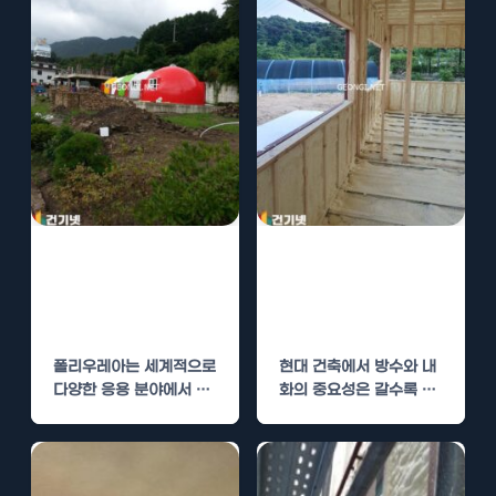
폴리우레아 시
폴리우레아 시
공, 내화와 방수
공, 건물 내화와
의 두 가지 효과
방수의 완벽 조합
폴리우레아는 세계적으로
현대 건축에서 방수와 내
다양한 응용 분야에서 사
화의 중요성은 갈수록 증
용되는 혁신적인 코팅 솔
가하고 있습니다. 기후 변
루션입니다. 이 재료는 특
화, 자연 재해…
히…