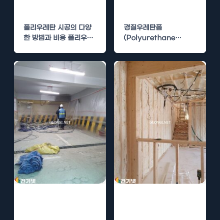
비용
분석
폴리우레탄 시공의 다양
경질우레탄폼
한 방법과 비용 폴리우레
(Polyurethane
탄은 다양한 분야에서 사
Foam)은 건축에서 중요
용되는 우수한 특성을 가
한 단열재로 사용되며, 에
진…
너지 효율을 극대화하는
데 큰 역할을…
폴리우레아 시공
폴리우레아 방수
의 특징과 장점
시공의 장기적 효