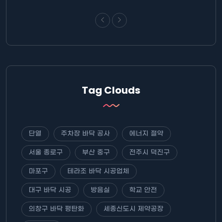
Tag Clouds
단열
주차장 바닥 공사
에너지 절약
서울 종로구
부산 중구
전주시 덕진구
마포구
테라조 바닥 시공업체
대구 바닥 시공
방음실
학교 안전
의창구 바닥 평탄화
세종신도시 제약공장