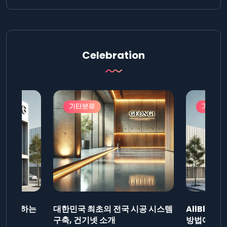
Celebration
기타분류
기타분
드를 제출하는
대한민국 최초의 전국 시공 시스템
AllBlog
니다.
구축, 건기넷 소개
방법에 대해