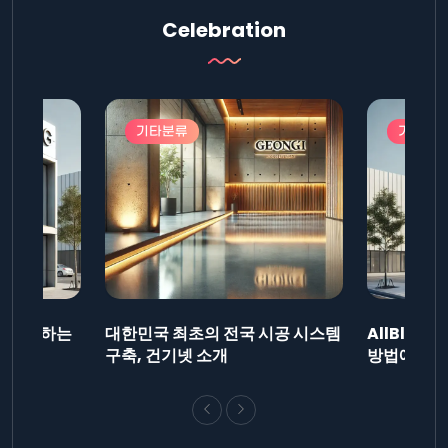
Celebration
기타분류
기타분
드를 제출하는
대한민국 최초의 전국 시공 시스템
AllBlog
니다.
구축, 건기넷 소개
방법에 대해