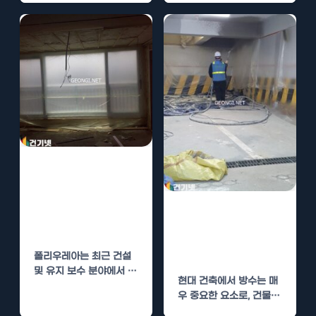
내화 성능과…
니다. 특히, 비가역적인…
폴리우레아 시공
으로 내화 성능과
방수 효과 극대화
폴리우레아 시공
방법
의 방수 성능과
비용 절감 효과
폴리우레아는 최근 건설
및 유지 보수 분야에서 큰
현대 건축에서 방수는 매
주목을 받고 있는 혁신적
우 중요한 요소로, 건물의
인…
구조적 안정성과 내구성