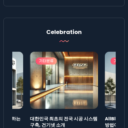
Celebration
기타분류
기타분
드를 제출하는
대한민국 최초의 전국 시공 시스템
AllBlog
니다.
구축, 건기넷 소개
방법에 대해