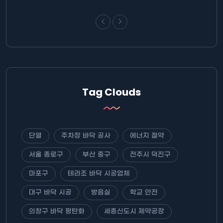
Tag Clouds
단열
주차장 바닥 공사
에너지 절약
서울 종로구
부산 중구
전주시 덕진구
마포구
테라조 바닥 시공업체
대구 바닥 시공
방음실
학교 안전
의창구 바닥 평탄화
세종신도시 제약공장