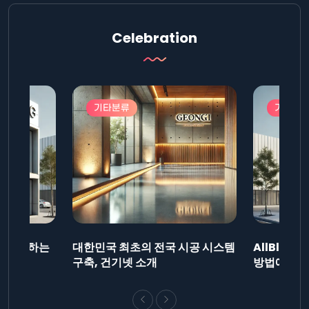
Celebration
기타분류
기타분
드를 제출하는
대한민국 최초의 전국 시공 시스템
AllBlog
니다.
구축, 건기넷 소개
방법에 대해