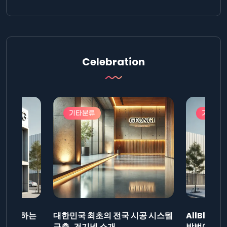
Celebration
기타분류
기타분
드를 제출하는
대한민국 최초의 전국 시공 시스템
AllBlog
니다.
구축, 건기넷 소개
방법에 대해