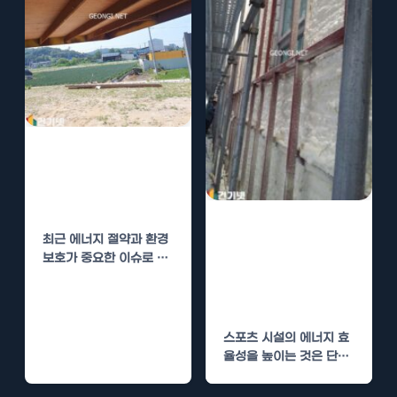
창원 대학교 수성
연질폼 단열로 에
너지 절약
핸드볼장 클럽하
최근 에너지 절약과 환경
우스 수성연질폼
보호가 중요한 이슈로 떠
단열로 에너지 절
오르면서, 다양한 연구와
기술 개발이…
약
스포츠 시설의 에너지 효
율성을 높이는 것은 단순
히 비용 절감 이상의 의미
를 갖습니다.…