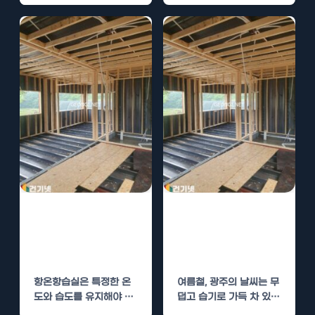
고객이…
항온항습실 경질
광주 옥상 경질우
우레탄폼 단열로
레탄폼 단열로 여
환경 조절
름철 열기 차단
항온항습실은 특정한 온
여름철, 광주의 날씨는 무
도와 습도를 유지해야 하
덥고 습기로 가득 차 있습
는 환경을 제공합니다. 이
니다. 이러한 환경에서 집