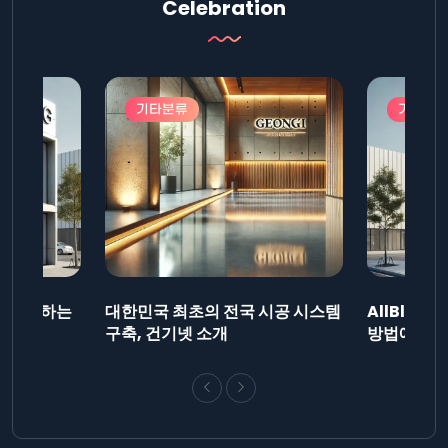
Celebration
기타분류
기타분
드를 제출하는
대한민국 최초의 전국 시공 시스템
AllBlog
니다.
구축, 건기넷 소개
방법에 대해