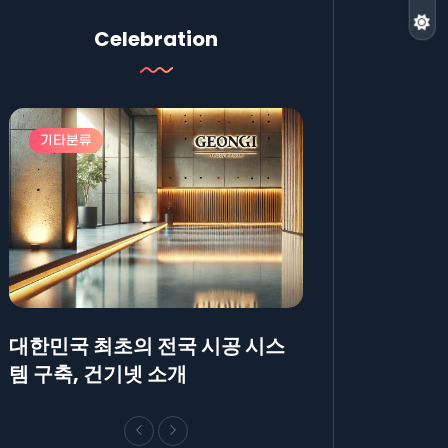
Celebration
기타분류
기타분류
대한민국 최초의 전국 시공 시스
AllBlog에 R
템 구축, 건기넷 소개
방법에 대해 안