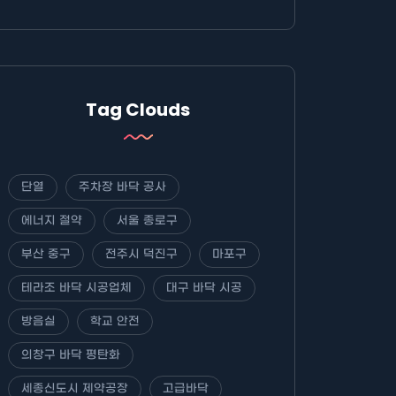
Tag Clouds
단열
주차장 바닥 공사
에너지 절약
서울 종로구
부산 중구
전주시 덕진구
마포구
테라조 바닥 시공업체
대구 바닥 시공
방음실
학교 안전
의창구 바닥 평탄화
세종신도시 제약공장
고급바닥