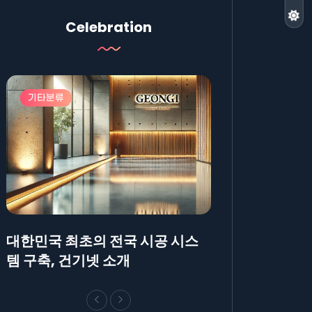
Celebration
기타분류
기타분류
대한민국 최초의 전국 시공 시스
AllBlog에 R
템 구축, 건기넷 소개
방법에 대해 안