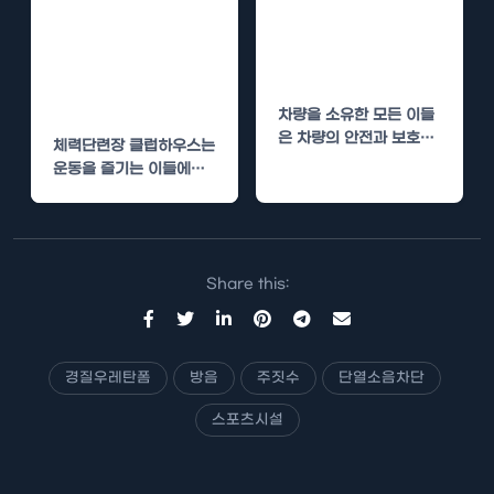
체력단련장 클럽
안동 공용주차장
하우스 경질우레
경질우레탄폼 단
탄폼 단열로 온도
열로 차량 보호
조절
차량을 소유한 모든 이들
은 차량의 안전과 보호에
체력단련장 클럽하우스는
대해 지속적으로 고민합
운동을 즐기는 이들에게
니다. 특히 주차…
필수적인 공간으로, 건강
과 운동에 대한 지속적인
열정이…
Share this:
경질우레탄폼
방음
주짓수
단열소음차단
스포츠시설