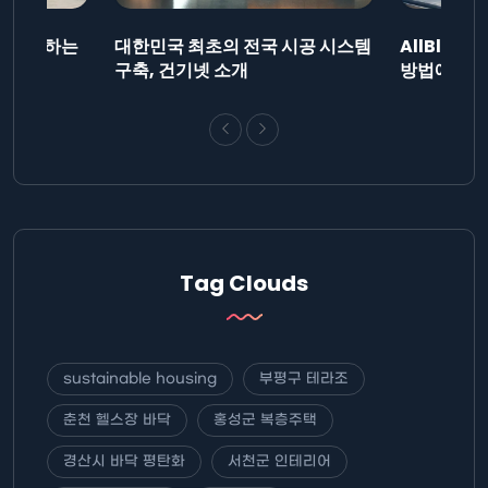
드를 제출하는
대한민국 최초의 전국 시공 시스템
AllBlog
니다.
구축, 건기넷 소개
방법에 대해
Tag Clouds
sustainable housing
부평구 테라조
춘천 헬스장 바닥
홍성군 복층주택
경산시 바닥 평탄화
서천군 인테리어