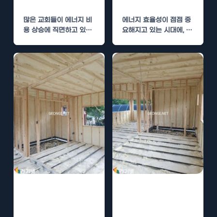
절약
지 절약
많은 교회들이 에너지 비
에너지 효율성이 점점 중
용 상승에 직면하고 있습
요해지고 있는 시대에, 백
니다.환율과 수익의 불안
화점과 같은 대형 소매 공
정성 속에서 교회는 어떻
간의 운영자들은…
게…
창녕 교회 경질우
하동 이슬람사원
레탄폼 단열로 에
경질우레탄폼 단