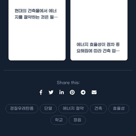
고양 리모델링현
현대의 건축물에서 에너
장 경질우레탄폼
지를 절약하는 것은 필수
단열로 에너지 절
적인 요소가 되었습니다.
특히 학교 같은 공공건물
약
에서는…
에너지 효율성이 점차 중
요해짐에 따라 건축 업계
에서도 많은 변화가 일어
나고 있습니다. 특히…
Share this:
경질우레탄폼
단열
에너지 절약
건축
효율성
학교
정읍