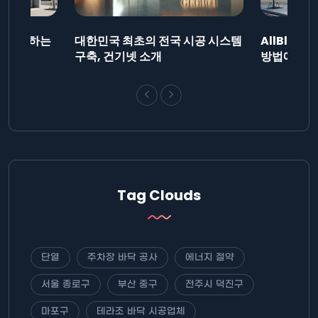
드를 제출하는
대한민국 최초의 전국 시공 시스템
AllBlog
니다.
구축, 건기넷 소개
방법에 대해
Tag Clouds
단열
주차장 바닥 공사
에너지 절약
서울 종로구
부산 중구
전주시 덕진구
마포구
테라조 바닥 시공업체