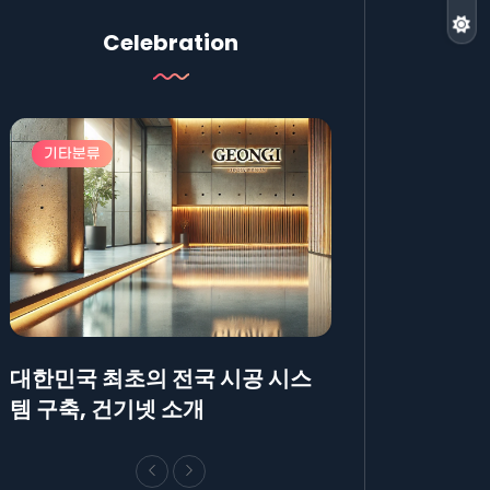
Celebration
기타분류
기타분류
대한민국 최초의 전국 시공 시스
AllBlog에 R
템 구축, 건기넷 소개
방법에 대해 안