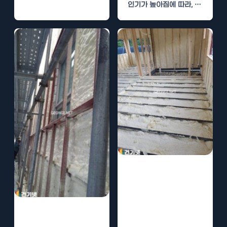
인기가 높아짐에 따라, 에
너지 효율성과 주거 쾌적
성을 위한 단열…
이동식 농가주택
우레탄폼 시공,
단열 걱정 이제
이동식 농가주택
그만