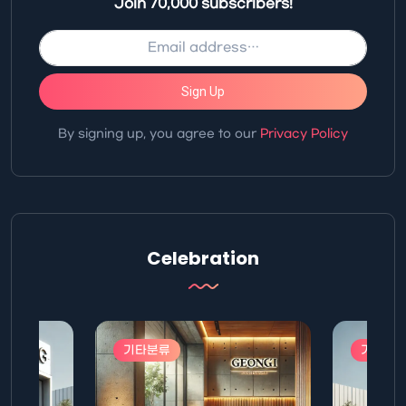
Join 70,000 subscribers!
Sign Up
By signing up, you agree to our
Privacy Policy
Celebration
기타분류
기타분