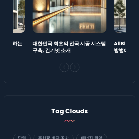
드를 제출하는
대한민국 최초의 전국 시공 시스템
AllBlog
니다.
구축, 건기넷 소개
방법에 대해
Tag Clouds
단열
주차장 바닥 공사
에너지 절약