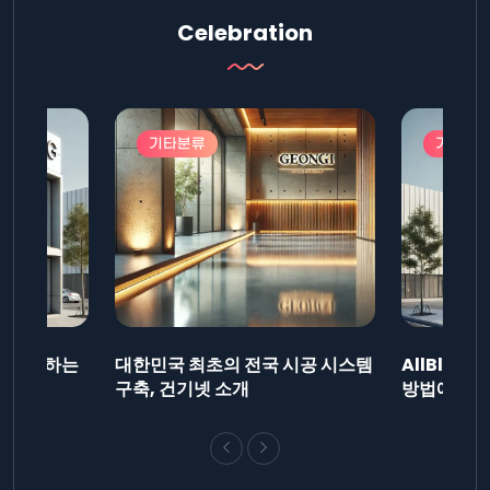
Celebration
기타분류
기타분
드를 제출하는
대한민국 최초의 전국 시공 시스템
AllBlog
니다.
구축, 건기넷 소개
방법에 대해