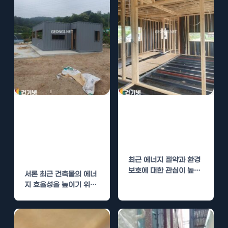
정선 리모델링현
이슬람사원 경질
장 경질우레탄폼
우레탄폼 단열로
단열로 에너지 절
에너지 절약
약
최근 에너지 절약과 환경
보호에 대한 관심이 높아
서론 최근 건축물의 에너
짐에 따라, 다양한 건축
지 효율성을 높이기 위한
분야에서도…
다양한 방법들이 모색되
고 있습니다. 특히,…