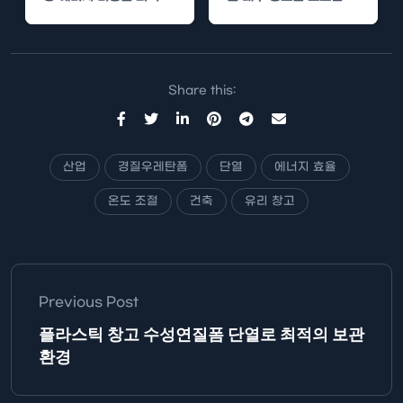
하고자 하는 노력은 절대
다. 특히 사계절 내내 다
적입니다. 피자 제조 과정
양한 기후…
에서의…
Share this:
산업
경질우레탄폼
단열
에너지 효율
온도 조절
건축
유리 창고
Previous Post
플라스틱 창고 수성연질폼 단열로 최적의 보관
환경