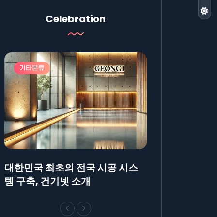
Celebration
기타분류
기타분류
대한민국 최초의 전국 시공 시스
AllBlog에 R
템 구축, 건기넷 소개
방법에 대해 안