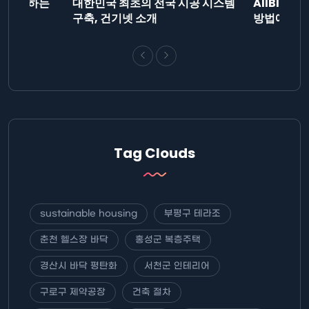
드를 제출하는
대한민국 최초의 전국 시공 시스템
AllBlog
니다.
구축, 건기넷 소개
방법에 대해
Tag Clouds
sustainable housing
부평구 테라조
춘천 헬스장 바닥
홍성군 복층주택
경산시 바닥 평탄화
서천군 인테리어
구로구 제약공장
건축 절차