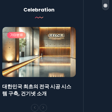
Celebration
기타분류
기타분류
대한민국 최초의 전국 시공 시스
AllBlog에 R
템 구축, 건기넷 소개
방법에 대해 안