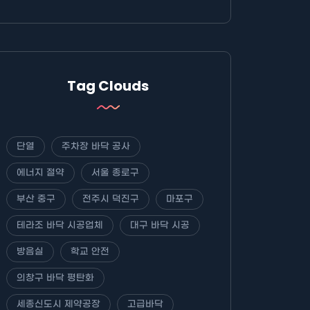
Tag Clouds
단열
주차장 바닥 공사
에너지 절약
서울 종로구
부산 중구
전주시 덕진구
마포구
테라조 바닥 시공업체
대구 바닥 시공
방음실
학교 안전
의창구 바닥 평탄화
세종신도시 제약공장
고급바닥