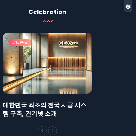
Celebration
기타분류
기타분류
대한민국 최초의 전국 시공 시스
AllBlog에 R
템 구축, 건기넷 소개
방법에 대해 안