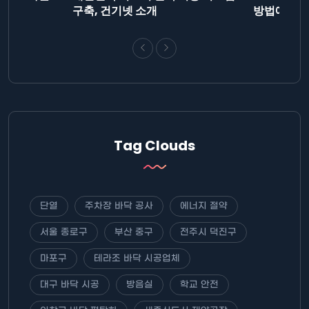
니다.
구축, 건기넷 소개
방법에 대해
Tag Clouds
단열
주차장 바닥 공사
에너지 절약
서울 종로구
부산 중구
전주시 덕진구
마포구
테라조 바닥 시공업체
대구 바닥 시공
방음실
학교 안전