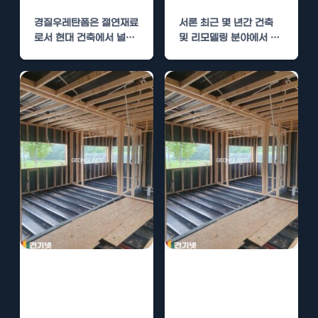
경질우레탄폼은 절연재료
서론 최근 몇 년간 건축
로서 현대 건축에서 널리
및 리모델링 분야에서 경
사용되는 고성능 자재입
질우레탄폼 시공이 주목
니다. 이제 우리는 이 시
받고 있습니다.…
공이…
경질우레탄폼 시
경질우레탄폼 시
공, 경제적 이점
공, 경제적 이점
과 단열 성능 향
과 장기적 유지