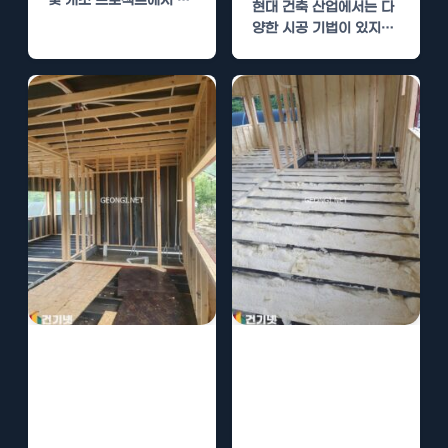
및 개조 프로젝트에서 널
현대 건축 산업에서는 다
리 사용되고 있는 재료입
양한 시공 기법이 있지만,
니다. 그 유연성과…
우레탄폼 시공은 그 경제
성 및…
경질우레탄폼 시
경질우레탄폼 시
공의 경제적 이점
공의 경제적 이점
과 장기적 유지
과 결로 방지 효
관리
과