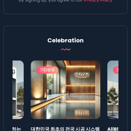
By signing up, you agree to our
Privacy Policy
Celebration
기타분류
기타분
드를 제출하는
대한민국 최초의 전국 시공 시스템
AllBlog