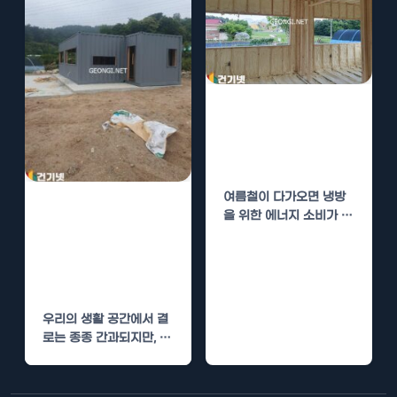
우레탄폼 시공으
로 냉방비 절감과
결로 문제 해결
여름철이 다가오면 냉방
우레탄폼 시공으
을 위한 에너지 소비가 급
로 결로 문제 해
증합니다. 이와 함께 결로
문제로 인한…
결 및 단열 성능
강화
우리의 생활 공간에서 결
로는 종종 간과되지만, 심
각한 문제를 초래할 수 있
습니다. 특히…