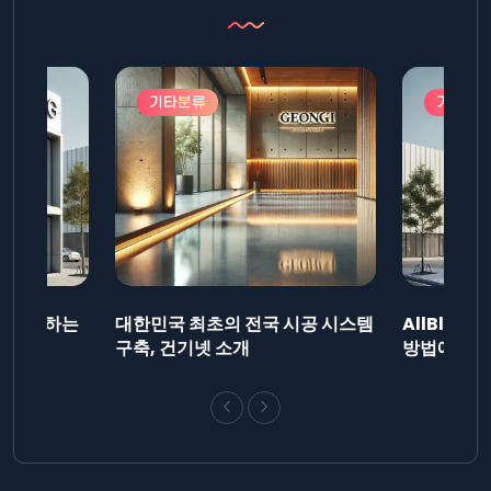
기타분류
기타분
드를 제출하는
대한민국 최초의 전국 시공 시스템
AllBlog
니다.
구축, 건기넷 소개
방법에 대해