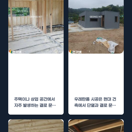
우레탄폼 시공으
우레탄폼 시공으
로 결로 문제 완
로 결로 문제 해
벽 해결 및 유지
결과 단열 성능
관리
강화
주택이나 상업 공간에서
우레탄폼 시공은 현대 건
자주 발생하는 결로 문제
축에서 단열과 결로 문제
는 많은 사람들에게 골칫
를 효과적으로 해결하기
거리입니다. 결로는 주
위한 혁신적인 방법으
로…
로…