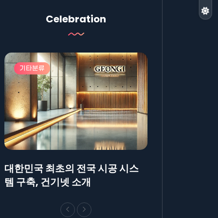
Celebration
기타분류
기타분류
대한민국 최초의 전국 시공 시스
AllBlog에 R
템 구축, 건기넷 소개
방법에 대해 안