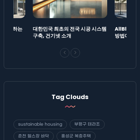
드를 제출하는
대한민국 최초의 전국 시공 시스템
AllBlog
니다.
구축, 건기넷 소개
방법에 대해
Tag Clouds
sustainable housing
부평구 테라조
춘천 헬스장 바닥
홍성군 복층주택