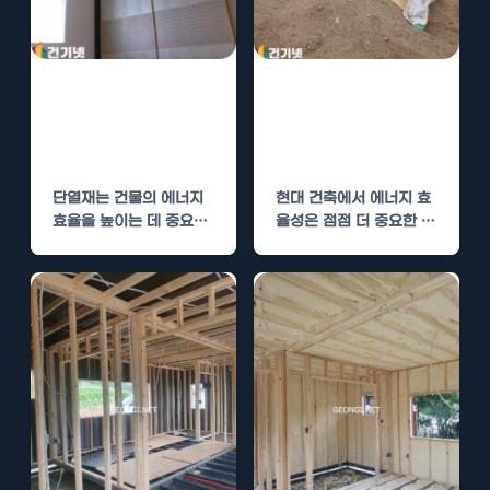
단열재 시공, 우
단열폼 시공, 우
레탄폼과 폴리우
레탄폼과 다른 단
레아의 비교 분석
열재 비교 분석
단열재는 건물의 에너지
현대 건축에서 에너지 효
효율을 높이는 데 중요한
율성은 점점 더 중요한 요
역할을 합니다. 특히, 우
소로 대두되고 있습니다.
레탄폼과 폴리우레아는…
이와 같은…