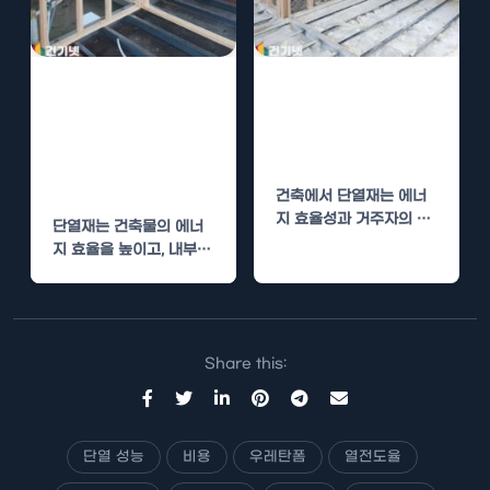
단열재 시공, 우
단열재 시공, 우
레탄폼과 폴리우
레탄폼과 폴리우
레아의 비교 분석
레아 비교 분석
및 선택
건축에서 단열재는 에너
지 효율성과 거주자의 편
단열재는 건축물의 에너
안함을 좌우하는 중요한
지 효율을 높이고, 내부
요소입니다. 이번 포스트
온도를 안정적으로 유지
에서는 두…
하는 데 중요한 역할을…
Share this:
단열 성능
비용
우레탄폼
열전도율