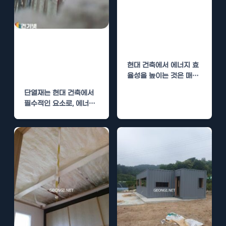
단열폼 시공, 우
레탄폼과 다른 단
열재 비교 및 선
보통 단열재와 우
택
레탄폼, 비교해
현대 건축에서 에너지 효
보면 답이 나온다
율성을 높이는 것은 매우
중요한 요소입니다. 이를
단열재는 현대 건축에서
위해 많은…
필수적인 요소로, 에너지
효율과 쾌적한 실내 환경
을 제공하는 데…