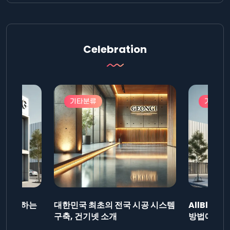
Celebration
기타분류
기타분
드를 제출하는
대한민국 최초의 전국 시공 시스템
AllBlog
니다.
구축, 건기넷 소개
방법에 대해