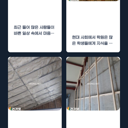
열 시공으로 쾌적
한 명상 환경 조
학원 단열 시공으
성
로 쾌적한 학습
환경
최근 들어 많은 사람들이
바쁜 일상 속에서 마음의
현대 사회에서 학원은 많
평화를 찾기 위해 명상
은 학생들에게 지식을 쌓
을…
고 꿈을 이루는 중요한 공
간입니다. 하지만…
쇼핑몰 단열 시공
동해 학원 단열