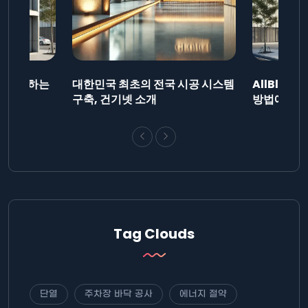
드를 제출하는
대한민국 최초의 전국 시공 시스템
AllBlog
니다.
구축, 건기넷 소개
방법에 대해
Tag Clouds
단열
주차장 바닥 공사
에너지 절약