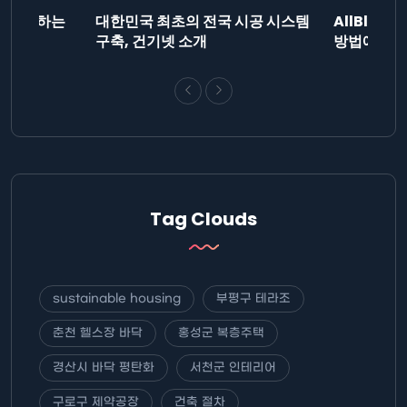
드를 제출하는
대한민국 최초의 전국 시공 시스템
AllBlog
니다.
구축, 건기넷 소개
방법에 대해
Tag Clouds
sustainable housing
부평구 테라조
춘천 헬스장 바닥
홍성군 복층주택
경산시 바닥 평탄화
서천군 인테리어
구로구 제약공장
건축 절차