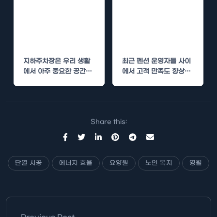
영월 지하주차장
펜션 수성연질폼
단열 시공으로 냉
단열 시공으로 고
기 차단
객 만족도 향상
지하주차장은 우리 생활
최근 펜션 운영자들 사이
에서 아주 중요한 공간입
에서 고객 만족도 향상을
니다. 하지만 이곳은 온도
위한 노력이 활발히 진행
변화에 민감하여 여름철
되고 있습니다.…
에는…
Share this:
단열 시공
에너지 효율
요양원
노인 복지
영월