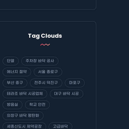
Tag Clouds
단열
주차장 바닥 공사
에너지 절약
서울 종로구
부산 중구
전주시 덕진구
마포구
테라조 바닥 시공업체
대구 바닥 시공
방음실
학교 안전
의창구 바닥 평탄화
세종신도시 제약공장
고급바닥