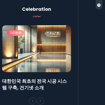
Celebration
기타분류
기타분류
대한민국 최초의 전국 시공 시스
AllBlog에 R
템 구축, 건기넷 소개
방법에 대해 안